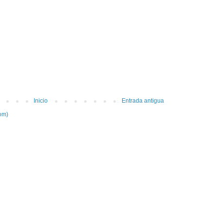
Inicio
Entrada antigua
om)