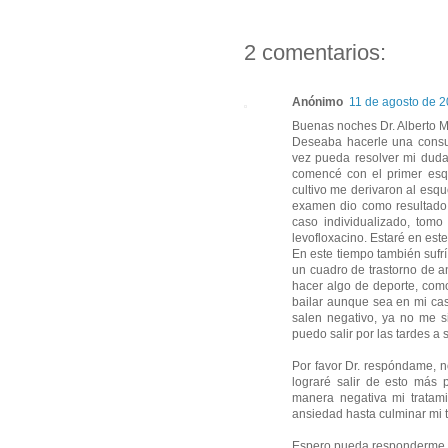
2 comentarios:
Anónimo
11 de agosto de 2
Buenas noches Dr. Alberto 
Deseaba hacerle una consul
vez pueda resolver mi duda
comencé con el primer esq
cultivo me derivaron al es
examen dio como resultado
caso individualizado, tomo
levofloxacino. Estaré en est
En este tiempo también sufr
un cuadro de trastorno de 
hacer algo de deporte, como
bailar aunque sea en mi cas
salen negativo, ya no me s
puedo salir por las tardes a 
Por favor Dr. respóndame, no
lograré salir de esto más p
manera negativa mi tratami
ansiedad hasta culminar mi t
Espero pueda responderme, 