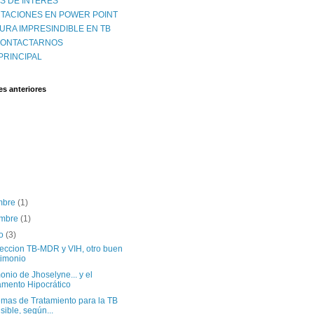
S DE INTERES
TACIONES EN POWER POINT
URA IMPRESINDIBLE EN TB
CONTACTARNOS
PRINCIPAL
es anteriores
embre
(1)
embre
(1)
to
(3)
feccion TB-MDR y VIH, otro buen
timonio
onio de Jhoselyne... y el
amento Hipocrático
mas de Tratamiento para la TB
sible, según...