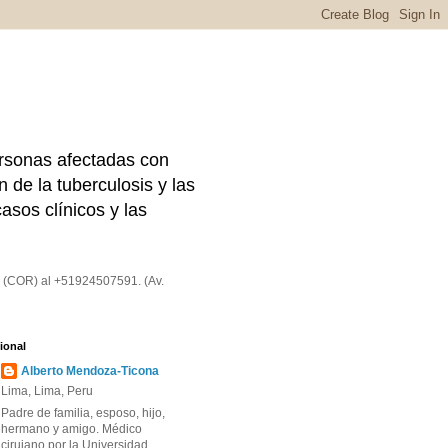
rsonas afectadas con
n de la tuberculosis y las
asos clínicos y las
o (COR) al +51924507591. (Av.
sional
Alberto Mendoza-Ticona
Lima, Lima, Peru
Padre de familia, esposo, hijo,
hermano y amigo. Médico
cirujano por la Universidad