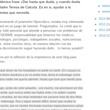
olémica frase «Dar hasta que duela, y cuando duela
►
marz
Madre Teresa de Calcuta. Es en si, ayudar a la
►
ener
estas que necesite.
►
2013
(8)
uevamente el juramento Hipocrático, estaba muy interesado
►
2012
(1
eró en un juego de Internet: Preguntados. Le conté que lo
►
2011
(2
y todo personal que atiende a personas con problemas de
 ENORME responsabilidad que tenemos los médicos,
►
2010
(1
nólogos, psicólogos, trabajadores sociales, nutricionistas,
, entre muchos otros, en nuestra relación con las
discriminación seguir haciendo daño... lo hemos jurado!!!
 por la reflexión de la importancia de este blog para
nio:
que dicen de los hospitales en parte es cierto. En Loayza no
tenia reactivos y yo no podía mas, tenia el estomago como
ano nadie me queria atender. Hasta que tuve que mentir para
go, acido de color amarillo... era mucho, me pincharon en tres
ande, que nunca antes las había visto ( no saben cuanto
 muestra, en las otras restantes me sacaron mas de dos litros
estomago. Fue y sigue siendo difícil, tener que ocultar la
inación, por mi vientre hinchado muchas especulaciones salían