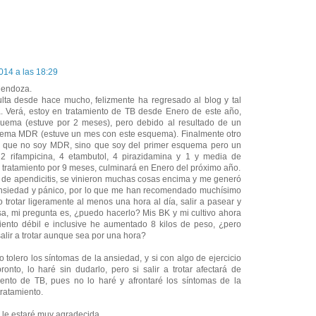
014 a las 18:29
Mendoza.
ta desde hace mucho, felizmente ha regresado al blog y tal
. Verá, estoy en tratamiento de TB desde Enero de este año,
uema (estuve por 2 meses), pero debido al resultado de un
quema MDR (estuve un mes con este esquema). Finalmente otro
 que no soy MDR, sino que soy del primer esquema pero un
 2 rifampicina, 4 etambutol, 4 pirazidamina y 1 y media de
e tratamiento por 9 meses, culminará en Enero del próximo año.
í de apendicitis, se vinieron muchas cosas encima y me generó
ansiedad y pánico, por lo que me han recomendado muchísimo
 trotar ligeramente al menos una hora al día, salir a pasear y
a, mi pregunta es, ¿puedo hacerlo? Mis BK y mi cultivo ahora
iento débil e inclusive he aumentado 8 kilos de peso, ¿pero
salir a trotar aunque sea por una hora?
 tolero los síntomas de la ansiedad, y si con algo de ejercicio
ronto, lo haré sin dudarlo, pero si salir a trotar afectará de
ento de TB, pues no lo haré y afrontaré los síntomas de la
ratamiento.
le estaré muy agradecida.