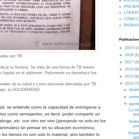
ENLACE
PRESEN
LITERAT
CÓMO 
PAGINA 
Publicacion
►
2019
(1)
►
2018
(1)
tadas por TB.
►
2017
(3)
licar tu historia. Se trata de una forma de TB entero-
►
2016
(6)
e líquido en el abdomen. Felizmente su desenlace fue
►
2015
(6)
▼
2014
(7)
nales de la salud y como personas afectadas por TB.
abajo, la SOLIDARIDAD.
►
dici
►
novi
▼
agos
cial, se entiende como la capacidad de entregarse a
Co-in
tos como semejantes; es decir, poder compartir un
tes
abrigo, etc. con otro ser vivo (pensando no solo en los
Testim
jur
animales) sin pensar en su situación económica,
Esque
os bienes no son solo lo material, sino también lo
sen