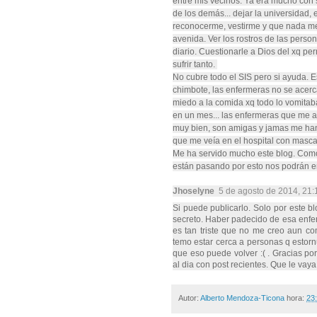
entre mis vecinos. Ya era mucho con 
de los demás... dejar la universidad,
reconocerme, vestirme y que nada me
avenida. Ver los rostros de las perso
diario. Cuestionarle a Dios del xq p
sufrir tanto.
No cubre todo el SIS pero si ayuda. E
chimbote, las enfermeras no se acerca
miedo a la comida xq todo lo vomitab
en un mes... las enfermeras que me 
muy bien, son amigas y jamas me han
que me veía en el hospital con mascar
Me ha servido mucho este blog. Como
están pasando por esto nos podrán e
Jhoselyne
5 de agosto de 2014, 21:
Si puede publicarlo. Solo por este b
secreto. Haber padecido de esa enfe
es tan triste que no me creo aun co
temo estar cerca a personas q estor
que eso puede volver :( . Gracias po
al dia con post recientes. Que le vaya
Autor:
Alberto Mendoza-Ticona
hora:
23