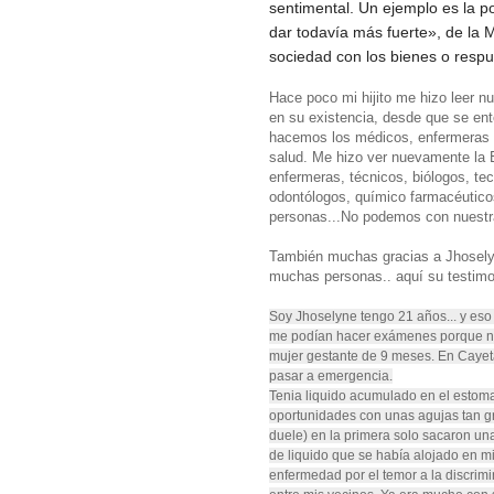
sentimental. Un ejemplo es la p
dar todavía más fuerte», de la 
sociedad con los bienes o respu
Hace poco mi hijito me hizo leer n
en su existencia, desde que se ent
hacemos los médicos, enfermeras 
salud. Me hizo ver nuevamente la
enfermeras, técnicos, biólogos, tec
odontólogos, químico farmacéuticos
personas...No podemos con nuestra 
También muchas gracias a Jhoselyne
muchas personas.. aquí su testimo
Soy Jhoselyne tengo 21 años... y eso 
me podían hacer exámenes porque no 
mujer gestante de 9 meses. En Cayet
pasar a emergencia.
Tenia liquido acumulado en el estoma
oportunidades con unas agujas tan gr
duele) en la primera solo sacaron una
de liquido que se había alojado en mi 
enfermedad por el temor a la discrim