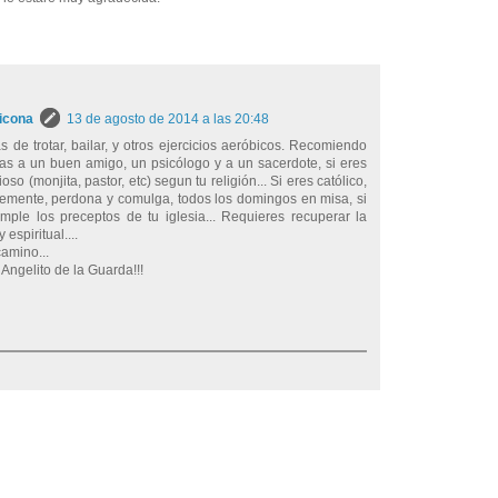
icona
13 de agosto de 2014 a las 20:48
de trotar, bailar, y otros ejercicios aeróbicos. Recomiendo
as a un buen amigo, un psicólogo y a un sacerdote, si eres
ioso (monjita, pastor, etc) segun tu religión... Si eres católico,
ntemente, perdona y comulga, todos los domingos en misa, si
mple los preceptos de tu iglesia... Requieres recuperar la
 espiritual....
amino...
 Angelito de la Guarda!!!