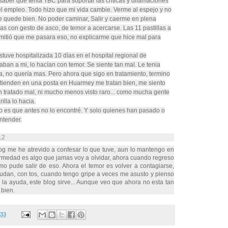
saber que tenia TBC para soportar las criticas y difamaciones
 el empleo. Todo hizo que mi vida cambie. Verme al espejo y no
 quede bien. No poder caminar, Salir y caerme en plena
nas con gesto de asco, de temor a acercarse. Las 11 pastillas a
ermitió que me pasara eso, no explicarme que hice mal para
stuve hospitalizada 10 días en el hospital regional de
ban a mi, lo hacían con temor. Se siente tan mal. Le tenia
a, no quería mas. Pero ahora que sigo en tratamiento, termino
atienden en una posta en Huarmey me tratan bien, me siento
 tratado mal, ni mucho menos visto raro... como mucha gente
illa lo hacia.
 es que antes no lo encontré. Y solo quienes han pasado o
ntender.
12
log me he atrevido a confesar lo que tuve, aun lo mantengo en
rmedad es algo que jamas voy a olvidar, ahora cuando regreso
mo pude salir de eso. Ahora el temor es volver a contagiarse,
nudan, con tos, cuando tengo gripe a veces me asusto y pienso
r la ayuda, este blog sirve... Aunque veo que ahora no esta tan
 bien.
:33