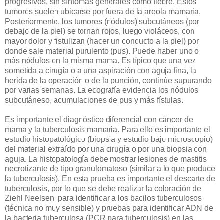
progresivos, sin síntomas generales como fiebre. Estos
tumores suelen ubicarse por fuera de la areola mamaria.
Posteriormente, los tumores (nódulos) subcutáneos (por
debajo de la piel) se tornan rojos, luego violáceos, con
mayor dolor y fistulizan (hacer un conducto a la piel) por
donde sale material purulento (pus). Puede haber uno o
más nódulos en la misma mama. Es típico que una vez
sometida a cirugía o a una aspiración con aguja fina, la
herida de la operación o de la punción, continúe supurando
por varias semanas. La ecografía evidencia los nódulos
subcutáneso, acumulaciones de pus y más fístulas.
Es importante el diagnóstico diferencial con cáncer de
mama y la tuberculosis mamaria. Para ello es importante el
estudio histopatológico (biopsia y estudio bajo microscopio)
del material extraído por una cirugía o por una biopsia con
aguja. La histopatología debe mostrar lesiones de mastitis
necrotizante de tipo granulomatoso (similar a lo que produce
la tuberculosis). En esta prueba es importante el descarte de
tuberculosis, por lo que se debe realizar la coloración de
Ziehl Neelsen, para identificar a los bacilos tuberculosos
(técnica no muy sensible) y pruebas para identificar ADN de
la bacteria tuberculosa (PCR para tuberculosis) en las