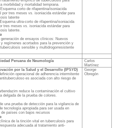
Tratamiento empírico de tuberculosis para
 la morbilidad y mortalidad temprana.
Esquema corto de rifapentina/isoniacida
 por tres meses vs. isoniacida estándar para
osis latente
Esquema ultra-corto de rifapentina/isoniacida
por tres meses vs. isoniacida estándar para
osis latente.
a
e generación de ensayos clínicos: Nuevos
y regímenes acortados para la prevención y
 tuberculosis sensible y multidrogorresistente
ciedad Peruana de Neumología
Carlos
Martínez
ovación por la Salud y el Desarrollo (IPSYD)
George
efinición operacional de adherencia intermitente
Obregón
 antituberculoso es asociada con alto riesgo de
arbendazim reduce la contaminación el cultivo
a delgada de la prueba de colores.
de una prueba de detección para la vigilancia de
 tecnología apropiada para ser usada en
 de países con bajos recursos
a
línica de la tinción vital en tuberculosis para
 respuesta adecuada al tratamiento anti-