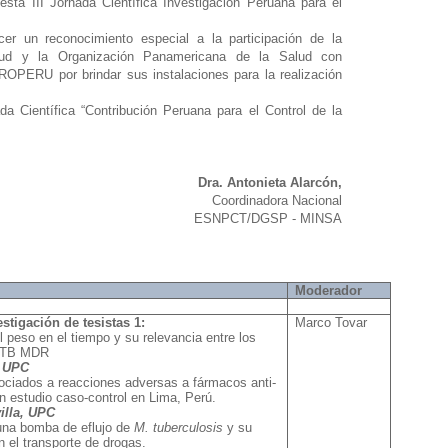
esta III Jornada Científica Investigación Peruana para el
er un reconocimiento especial a la participación de la
lud y la Organización Panamericana de la Salud con
ROPERU por brindar sus instalaciones para la realización
da Científica “Contribución Peruana para el Control de la
Dra. Antonieta Alarcón,
Coordinadora Nacional
ESNPCT/DGSP - MINSA
Moderador
stigación de tesistas 1:
Marco Tovar
l peso en el tiempo y su relevancia entre los
n TB MDR
, UPC
ociados a reacciones adversas a fármacos anti-
un estudio caso-control en Lima, Perú.
illa, UPC
una bomba de eflujo de
M. tuberculosis
y su
n el transporte de drogas.