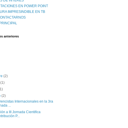
S DE INTERES
TACIONES EN POWER POINT
URA IMPRESINDIBLE EN TB
CONTACTARNOS
PRINCIPAL
es anteriores
re
(2)
o
(1)
(1)
o
(2)
encistas Internacionales en la 3ra
nada ...
ción a III Jornada Cientifica
tribución P...