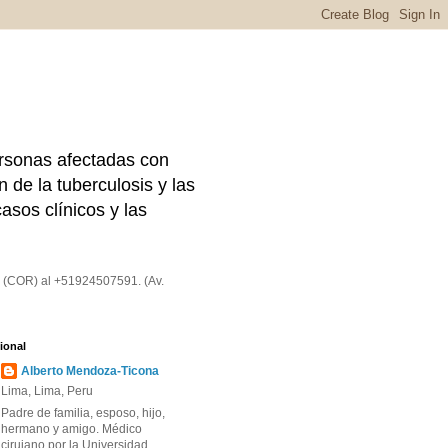
rsonas afectadas con
n de la tuberculosis y las
asos clínicos y las
o (COR) al +51924507591. (Av.
sional
Alberto Mendoza-Ticona
Lima, Lima, Peru
Padre de familia, esposo, hijo,
hermano y amigo. Médico
cirujano por la Universidad