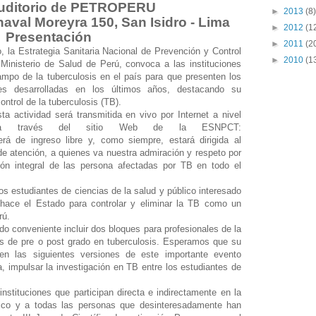
Auditorio de PETROPERU
►
2013
(8)
aval Moreyra 150, San Isidro - Lima
►
2012
(1
Presentación
►
2011
(2
, la Estrategia Sanitaria Nacional de Prevención y Control
►
2010
(1
Ministerio de Salud de Perú, convoca a las instituciones
ampo de la tuberculosis en el país para que presenten los
nes desarrolladas en los últimos años, destacando su
ontrol de la tuberculosis (TB).
a actividad será transmitida en vivo por Internet a nivel
l, a través del sitio Web de la ESNPCT:
erá de ingreso libre y, como siempre, estará dirigida al
 de atención, a quienes va nuestra admiración y respeto por
ción integral de las persona afectadas por TB en todo el
s estudiantes de ciencias de la salud y público interesado
hace el Estado para controlar y eliminar la TB como un
rú.
 conveniente incluir dos bloques para profesionales de la
is de pre o post grado en tuberculosis. Esperamos que su
 en las siguientes versiones de este importante evento
a, impulsar la investigación en TB entre los estudiantes de
stituciones que participan directa e indirectamente en la
ífico y a todas las personas que desinteresadamente han