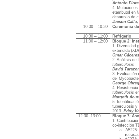
Antonio Flor
4. Mutaciones 
etambutol en
M
desarrollo de 
Jaeson Calla
10:00 – 10:30
Ceremonia de
10:30 – 11:00
Refrigerio
11:00 – 12:00
Bloque 2: Ins
1. Diversidad 
extendida (XD
Omar Cácere
2. Análisis de
tuberculosis
David Tarazo
3. Evaluación 
del Mycobacter
George Obre
4. Resistencia
tuberculosis
en
Margoth Acur
5. Identificac
tuberculosis y
2013.
Eddy Va
12:00 -13:00
Bloque 3: As
1. Contribución
co-infección T
a.
A5225: 
retrasa