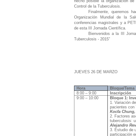
hecho posible la organización de 
Control de la Tuberculosis.
Finalmente, queremos hac
Organización Mundial de la Sa
conferencias magistrales y a PET
de esta III Jornada Científica.
Bienvenidos a la III Jorna
Tuberculosis - 2015”
JUEVES 26 DE MARZO
Hora
Bloque/Tema
8:00 – 9:00
Inscripción
9:00 – 10:00
Bloque 1: Inve
1. Variación de
pacientes co
Kocfa Chung
2. Factores as
tuberculosis: 
Alejandro Rev
3. Estudio de 
participación e