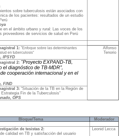
a
ientos sobre tuberculosis están asociados con
ínica de los pacientes: resultados de un estudio
Perú
oya
te en el ámbito urbano y rural: Las voces de los
s proveedores de servicios de salud en Perú
agistral 1:
“
Alfonso
Enfoque sobre las determinantes
Tenorio
alud en tuberculosis”
s, IPSYD
"Proyecto EXPAND-TB,
agistral 2:
do el diagnóstico de TB-MDR”,
 de cooperación internacional y en el
o, FIND
agistral 3:
“Situación de la TB en la Región de
 Estrategia Fin de la Tuberculosis”
ranado, OPS
Bloque/Tema
Moderador
estigación de tesistas 2:
Leonid Lecca
de calidad en TB y satisfacción del usuario