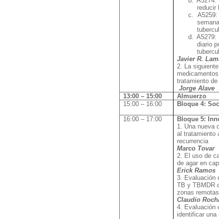
b.
A5274: 
reducir
c.
A5259: 
semanal
tubercul
d.
A5279: 
diario 
tubercul
Javier R. Lam
2. La siguient
medicamentos 
tratamiento de
Jorge Alave
13:00 – 15:00
Almuerzo
15:00 – 16:00
Bloque 4: So
16:00 – 17:00
Bloque 5: Inn
1. Una nueva d
al tratamiento
recurrencia
Marco Tovar
2. El uso de c
de agar en cap
Erick Ramos
3. Evaluación 
TB y TBMDR de
zonas remotas
Claudio Roch
4. Evaluación c
identificar una