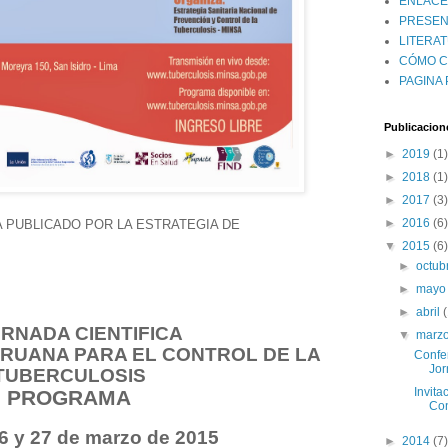
ENLACE
PRESEN
LITERAT
CÓMO 
PAGINA 
Publicacion
►
2019
(1)
►
2018
(1)
►
2017
(3)
►
2016
(6)
PUBLICADO POR LA ESTRATEGIA DE
▼
2015
(6)
►
octub
►
may
►
abril
JORNADA CIENTIFICA
▼
marz
ERUANA PARA EL CONTROL DE LA
Confer
Jor
TUBERCULOSIS
Invita
PROGRAMA
Con
6 y 27 de marzo de 2015
►
2014
(7)