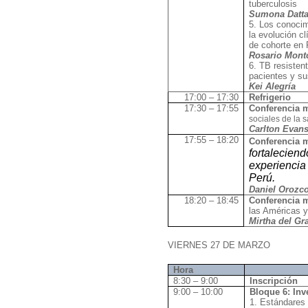
tuberculosis
Sumona Datt
5. Los conocim
la evolución cl
de cohorte en 
Rosario Mont
6. TB resisten
pacientes y su
Kei Alegría
17:00 – 17:30
Refrigerio
17:30 – 17:55
Conferencia m
sociales de la s
Carlton Evan
17:55 – 18:20
Conferencia m
fortalecien
experiencia
Perú.
Daniel Orozc
18:20 – 18:45
Conferencia m
las Américas y
Mirtha del G
VIERNES 27 DE MARZO
Hora
8:30 – 9:00
Inscripción
9:00 – 10:00
Bloque 6: Inv
1. Estándares 