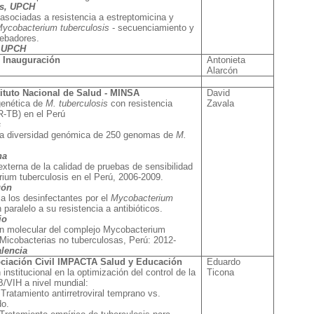
es, UPCH
asociadas a resistencia a estreptomicina y
ycobacterium tuberculosis
- secuenciamiento y
cebadores.
, UPCH
 Inauguración
Antonieta
Alarcón
tituto Nacional de Salud - MINSA
David
genética de
M. tuberculosis
con resistencia
Zavala
R-TB) en el Perú
s
 la diversidad genómica de 250 genomas de
M.
na
externa de la calidad de pruebas de sensibilidad
ium tuberculosis en el Perú, 2006-2009.
gón
 a los desinfectantes por el
Mycobacterium
 paralelo a su resistencia a antibióticos.
io
ión molecular del complejo Mycobacterium
 Micobacterias no tuberculosas, Perú: 2012-
lencia
ociación Civil IMPACTA Salud y Educación
Eduardo
 institucional en la optimización del control de la
Ticona
B/VIH a nivel mundial:
Tratamiento antirretroviral temprano vs.
do.