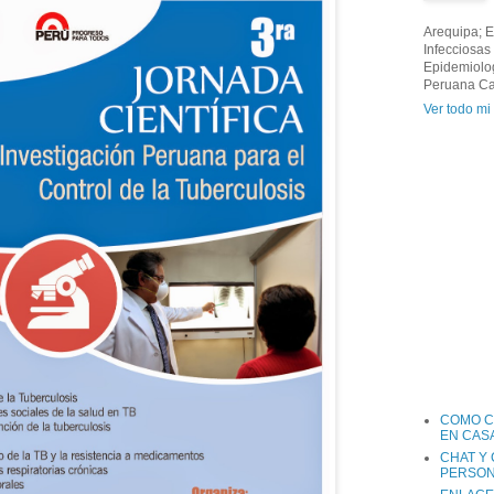
Arequipa; 
Infecciosas
Epidemiolog
Peruana Ca
Ver todo mi 
COMO C
EN CAS
CHAT Y
PERSON