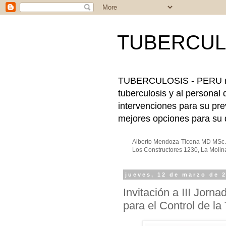
TUBERCUL
TUBERCULOSIS - PERU nace
tuberculosis y al personal 
intervenciones para su pre
mejores opciones para su d
Alberto Mendoza-Ticona MD MSc. 
Los Constructores 1230, La Molin
jueves, 12 de marzo de 
Invitación a III Jorn
para el Control de la