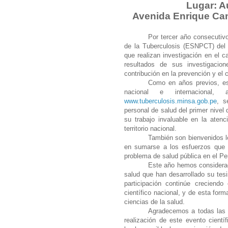
Lugar: 
Avenida Enrique Can
Por tercer año consecutivo
de la Tuberculosis (ESNPCT) del 
que realizan investigación en el c
resultados de sus investigacio
contribución en la prevención y el c
Como en años previos, est
nacional e internaciona
www.tuberculosis.minsa.gob.pe
, s
personal de salud del primer nivel
su trabajo invaluable en la aten
territorio nacional.
También son bienvenidos lo
en sumarse a los esfuerzos que 
problema de salud pública en el Pe
Este año hemos considerado
salud que han desarrollado su tes
participación continúe creciendo
científico nacional, y de esta form
ciencias de la salud.
Agradecemos a todas las in
realización de este evento cient